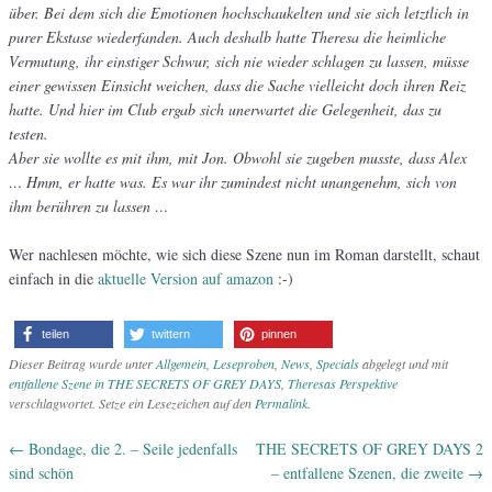
über. Bei dem sich die Emotionen hochschaukelten und sie sich letztlich in
purer Ekstase wiederfanden. Auch deshalb hatte Theresa die heimliche
Vermutung, ihr einstiger Schwur, sich nie wieder schlagen zu lassen, müsse
einer gewissen Einsicht weichen, dass die Sache vielleicht doch ihren Reiz
hatte. Und hier im Club ergab sich unerwartet die Gelegenheit, das zu
testen.
Aber sie wollte es mit ihm, mit Jon. Obwohl sie zugeben musste, dass Alex
… Hmm, er hatte was. Es war ihr zumindest nicht unangenehm, sich von
ihm berühren zu lassen …
Wer nachlesen möchte, wie sich diese Szene nun im Roman darstellt, schaut
einfach in die
aktuelle Version auf amazon
:-)
teilen
twittern
pinnen
Dieser Beitrag wurde unter
Allgemein
,
Leseproben
,
News
,
Specials
abgelegt und mit
entfallene Szene in THE SECRETS OF GREY DAYS
,
Theresas Perspektive
verschlagwortet. Setze ein Lesezeichen auf den
Permalink
.
←
Bondage, die 2. – Seile jedenfalls
THE SECRETS OF GREY DAYS 2
Artikel-Navigation
sind schön
– entfallene Szenen, die zweite
→