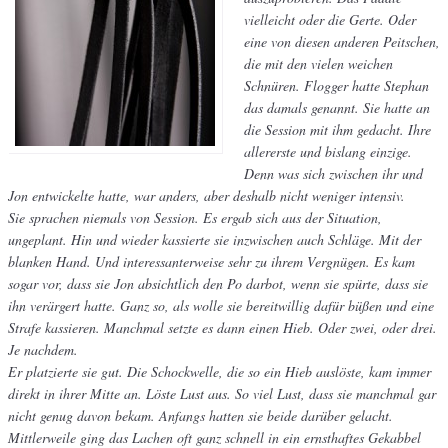
vielleicht oder die Gerte. Oder
eine von diesen anderen Peitschen,
die mit den vielen weichen
Schnüren. Flogger hatte Stephan
das damals genannt. Sie hatte an
die Session mit ihm gedacht. Ihre
allererste und bislang einzige.
Denn was sich zwischen ihr und
Jon entwickelte hatte, war anders, aber deshalb nicht weniger intensiv.
Sie sprachen niemals von Session. Es ergab sich aus der Situation,
ungeplant. Hin und wieder kassierte sie inzwischen auch Schläge. Mit der
blanken Hand. Und interessanterweise sehr zu ihrem Vergnügen. Es kam
sogar vor, dass sie Jon absichtlich den Po darbot, wenn sie spürte, dass sie
ihn verärgert hatte. Ganz so, als wolle sie bereitwillig dafür büßen und eine
Strafe kassieren. Manchmal setzte es dann einen Hieb. Oder zwei, oder drei.
Je nachdem.
Er platzierte sie gut. Die Schockwelle, die so ein Hieb auslöste, kam immer
direkt in ihrer Mitte an. Löste Lust aus. So viel Lust, dass sie manchmal gar
nicht genug davon bekam. Anfangs hatten sie beide darüber gelacht.
Mittlerweile ging das Lachen oft ganz schnell in ein ernsthaftes Gekabbel