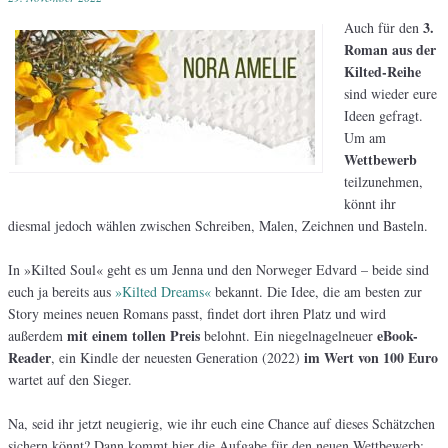
3.
Auch für den
Roman aus der
Kilted-Reihe
sind wieder eure
Ideen gefragt.
Um am
Wettbewerb
teilzunehmen,
könnt ihr
diesmal jedoch wählen zwischen Schreiben, Malen, Zeichnen und Basteln.
In »Kilted Soul« geht es um Jenna und den Norweger Edvard – beide sind
euch ja bereits aus
»Kilted Dreams«
bekannt. Die Idee, die am besten zur
Story meines neuen Romans passt, findet dort ihren Platz und wird
mit einem tollen Preis
eBook-
außerdem
belohnt. Ein niegelnagelneuer
Reader
im Wert von 100 Euro
, ein Kindle der neuesten Generation (2022)
wartet auf den Sieger.
Na, seid ihr jetzt neugierig, wie ihr euch eine Chance auf dieses Schätzchen
sichern könnt? Dann kommt hier die Aufgabe für den neuen Wettbewerb: