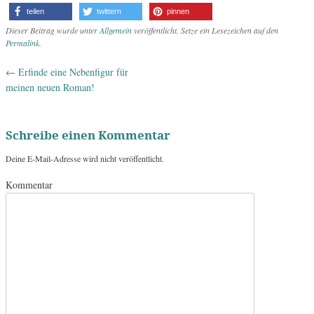
teilen
twittern
pinnen
Dieser Beitrag wurde unter
Allgemein
veröffentlicht. Setze ein Lesezeichen auf den
Permalink
.
←
Erfinde eine Nebenfigur für
Artikel-Navigation
meinen neuen Roman!
Schreibe einen Kommentar
Deine E-Mail-Adresse wird nicht veröffentlicht.
Kommentar