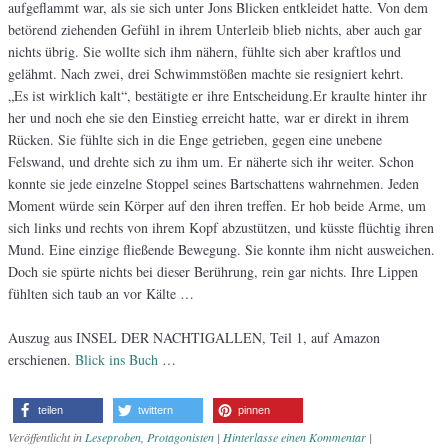
aufgeflammt war, als sie sich unter Jons Blicken entkleidet hatte. Von dem
betörend ziehenden Gefühl in ihrem Unterleib blieb nichts, aber auch gar
nichts übrig. Sie wollte sich ihm nähern, fühlte sich aber kraftlos und
gelähmt. Nach zwei, drei Schwimmstößen machte sie resigniert kehrt.
„Es ist wirklich kalt“, bestätigte er ihre Entscheidung.Er kraulte hinter ihr
her und noch ehe sie den Einstieg erreicht hatte, war er direkt in ihrem
Rücken. Sie fühlte sich in die Enge getrieben, gegen eine unebene
Felswand, und drehte sich zu ihm um. Er näherte sich ihr weiter. Schon
konnte sie jede einzelne Stoppel seines Bartschattens wahrnehmen. Jeden
Moment würde sein Körper auf den ihren treffen. Er hob beide Arme, um
sich links und rechts von ihrem Kopf abzustützen, und küsste flüchtig ihren
Mund. Eine einzige fließende Bewegung. Sie konnte ihm nicht ausweichen.
Doch sie spürte nichts bei dieser Berührung, rein gar nichts. Ihre Lippen
fühlten sich taub an vor Kälte …
Auszug aus INSEL DER NACHTIGALLEN, Teil 1, auf Amazon
erschienen.
Blick ins Buch
…
teilen
twittern
pinnen
Veröffentlicht in
Leseproben
,
Protagonisten
|
Hinterlasse einen Kommentar
|