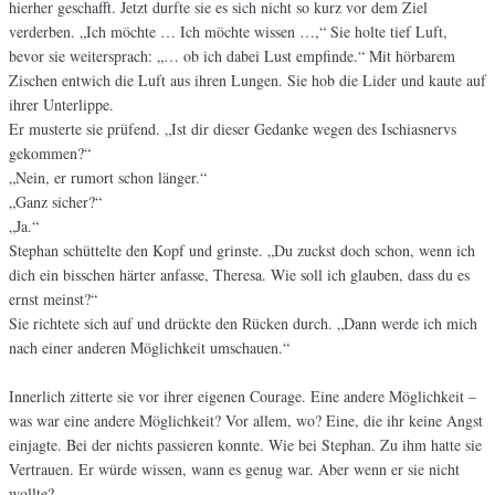
hierher geschafft. Jetzt durfte sie es sich nicht so kurz vor dem Ziel
verderben. „Ich möchte … Ich möchte wissen …,“ Sie holte tief Luft,
bevor sie weitersprach: „… ob ich dabei Lust empfinde.“ Mit hörbarem
Zischen entwich die Luft aus ihren Lungen. Sie hob die Lider und kaute auf
ihrer Unterlippe.
Er musterte sie prüfend. „Ist dir dieser Gedanke wegen des Ischiasnervs
gekommen?“
„Nein, er rumort schon länger.“
„Ganz sicher?“
„Ja.“
Stephan schüttelte den Kopf und grinste. „Du zuckst doch schon, wenn ich
dich ein bisschen härter anfasse, Theresa. Wie soll ich glauben, dass du es
ernst meinst?“
Sie richtete sich auf und drückte den Rücken durch. „Dann werde ich mich
nach einer anderen Möglichkeit umschauen.“
Innerlich zitterte sie vor ihrer eigenen Courage. Eine andere Möglichkeit –
was war eine andere Möglichkeit? Vor allem, wo? Eine, die ihr keine Angst
einjagte. Bei der nichts passieren konnte. Wie bei Stephan. Zu ihm hatte sie
Vertrauen. Er würde wissen, wann es genug war. Aber wenn er sie nicht
wollte?