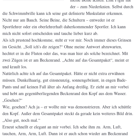
der – zum Niederknien. Selbst durch
die Schwimmbrille kann ich seine gut definierte Muskulatur erkennen.
Nicht nur am Bauch. Seine Beine, die Schultern – entweder ist er
Sportlehrer oder ein oberlehrerhaft daherkommender Sportler. Ich kann
mich nicht sofort entscheiden und tauche lieber kurz ab.
Als ich prustend hochkomme, steht er vor mir. Noch immer dieses Grinsen
im Gesicht. „Soll ich’s dir zeigen?“ Ohne meine Antwort abzuwarten,
hechtet er in die Fluten oder das, was man hier als solche bezeichnet. Mit
zwei Zügen ist er am Beckenrand. „Achte auf das Gesamtpaket“, meint er
und krault los.
Natürlich achte ich auf das Gesamtpaket. Hätte er nicht extra erwähnen
müssen. Dunkelhaarig, gut einsneunzig, sonnengebräunt, in engen Bade-
Pants und auf keinen Fall älter als Anfang dreißig. Er zieht an mir vorbei
und hebt am gegenüberliegenden Beckenrand den Kopf aus dem Wasser.
„Gesehen?“
Wie, gesehen? Ach ja – er wollte mir was demonstrieren. Aber ich schüttle
den Kopf. Außer dem Gesamtpaket steckt da gerade kein weiteres Bild drin.
„Also gut, noch mal.“
Erneut schnellt er elegant an mir vorbei. Ich sehe ihm zu. Arm, Luft,
tauchen, Arm, Arm, Luft. Dann ist er auch schon wieder am Beckenrand