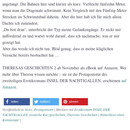
angelangt. Die Bahnen hier sind kürzer als kurz. Vielleicht fünfzehn Meter,
wenn man die Diagonale schwimmt. Kein Vergleich mit den Fünfzig-Meter-
Strecken im Schwimmbad daheim. Aber die hier hab ich für mich allein.
Dachte ich zumindest.
„Du bist dran“, unterbricht der Typ meine Gedankengänge. Er nickt mir
auffordernd zu und wartet wohl darauf, dass ich nachmache, was er mir
gezeigt hat.
Aber das werde ich nicht tun. Blöd genug, dass er meine kläglichen
Versuche bereits beobachtet hat …
THERESAS GESCHICHTEN 2 ab November als eBook auf Amazon. Wer
mehr über Theresa wissen möchte – sie ist die Protagonistin des
zweiteiligen Erotikromans INSEL DER NACHTIGALLEN, erschienen
auf
Amazon
.
teilen
twittern
pinnen
Veröffentlicht in
News
,
Protagonisten
|
Markiert mit
Erotikroman INSEL DER
NACHTIGALLEN
,
erotische Kurzgeschichten
,
Theresas Geschichten
|
Hinterlasse einen
Kommentar
|