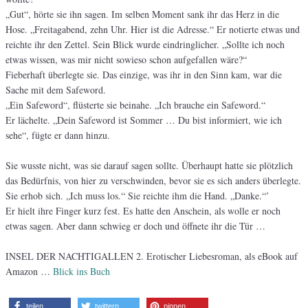
„Gut“, hörte sie ihn sagen. Im selben Moment sank ihr das Herz in die
Hose. „Freitagabend, zehn Uhr. Hier ist die Adresse.“ Er notierte etwas und
reichte ihr den Zettel. Sein Blick wurde eindringlicher. „Sollte ich noch
etwas wissen, was mir nicht sowieso schon aufgefallen wäre?“
Fieberhaft überlegte sie. Das einzige, was ihr in den Sinn kam, war die
Sache mit dem Safeword.
„Ein Safeword“, flüsterte sie beinahe. „Ich brauche ein Safeword.“
Er lächelte. „Dein Safeword ist Sommer … Du bist informiert, wie ich
sehe“, fügte er dann hinzu.
Sie wusste nicht, was sie darauf sagen sollte. Überhaupt hatte sie plötzlich
das Bedürfnis, von hier zu verschwinden, bevor sie es sich anders überlegte.
Sie erhob sich. „Ich muss los.“ Sie reichte ihm die Hand. „Danke.“’
Er hielt ihre Finger kurz fest. Es hatte den Anschein, als wolle er noch
etwas sagen. Aber dann schwieg er doch und öffnete ihr die Tür …
INSEL DER NACHTIGALLEN 2. Erotischer Liebesroman, als eBook auf
Amazon …
Blick ins Buch
teilen
twittern
pinnen