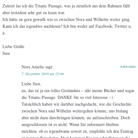
Zuletzt las ich die Titanic Passage, was ja ziemlich aus dem Rahmen fällt
aber trotzdem sehr gut zu lesen war.
Ich hätte zu gern gewußt wie es zwischen Nora und Wilhelm weiter ging.
Kann ich das irgendwo nachlesen? Ich bin weder auf Facebook, Twitter u.
ä.
Liebe Grüße
Susi
Nora Amelie
sagt:
Antworten
7. Dezember 2019 um 12:04
Liebe Susi,
na, das ist ja ein tolles Geständnis – alle meine Bücher und sogar
die Titanic-Passage. DANKE für so viel Interesse :-)
Tatsächlich haben wir darüber nachgedacht, wie die Geschichte
zwischen Nora und Wilhelm weitergehen könnte, uns bislang
aber nicht dazu durchringen können, sie aufzuschreiben. Doch
ausgeschlossen ist es nicht. Wenn Sie informiert bleiben
möchten, ob es irgendwann soweit ist, empfehle ich den Eintrag
in meinen Newsletter. Dort kommen Sie am schnellsten an die