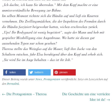
„Ich dachte, ich kann Sie überreden.“ Mit dem Kopf machte er eine
unmissverständliche Bewegung zur Bühne.
Im selben Moment richtete sich die Hündin auf und ließ ein Knurren
vernehmen. Die Zwillingsmädchen, die der Inspektion des Fremden durch
die Hündin fasziniert beigewohnt hatten, wichen erschrocken zurück.
„Ups! Ihr Bodyguard ist wenig begeistert“, sagte der Mann und hob mit
gespielter Missbilligung eine Augenbraue. Wo hatte sie diesen gut
aussehenden Typen nur schon gesehen?
Theresa stellte das Weinglas auf die Mauer, ließ ihre Jacke von den
Schultern rutschen, fuhr Elsa beruhigend über den Kopf und erhob sich.
„Sie wird Sie im Auge behalten – das ist ihr Job.“
teilen
twittern
pinnen
Dieser Beitrag wurde unter
News
,
Protagonisten
veröffentlicht. Setze ein Lesezeichen auf
den
Permalink
.
←
Die Protagonisten – Theresa
Die Geschichte um eine verrückte
Artikel-Navigation
Idee ist da!
→