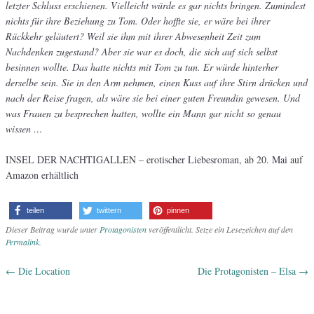
letzter Schluss erschienen. Vielleicht würde es gar nichts bringen. Zumindest
nichts für ihre Beziehung zu Tom. Oder hoffte sie, er wäre bei ihrer
Rückkehr geläutert? Weil sie ihm mit ihrer Abwesenheit Zeit zum
Nachdenken zugestand? Aber sie war es doch, die sich auf sich selbst
besinnen wollte. Das hatte nichts mit Tom zu tun. Er würde hinterher
derselbe sein. Sie in den Arm nehmen, einen Kuss auf ihre Stirn drücken und
nach der Reise fragen, als wäre sie bei einer guten Freundin gewesen. Und
was Frauen zu besprechen hatten, wollte ein Mann gar nicht so genau
wissen …
INSEL DER NACHTIGALLEN – erotischer Liebesroman, ab 20. Mai auf
Amazon erhältlich
teilen
twittern
pinnen
Dieser Beitrag wurde unter
Protagonisten
veröffentlicht. Setze ein Lesezeichen auf den
Permalink
.
←
Die Location
Die Protagonisten – Elsa
→
Artikel-Navigation