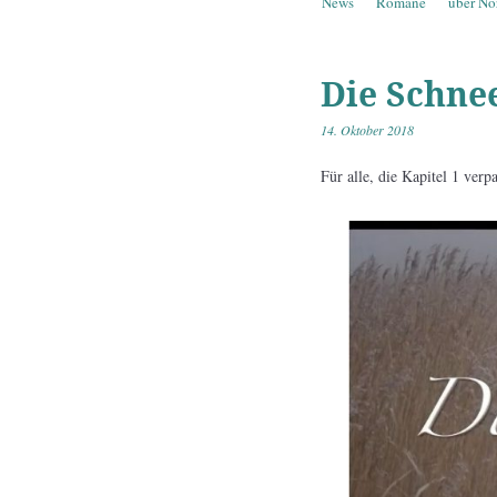
Springe zum Inhalt
News
Romane
über No
Menü
Die Schne
14. Oktober 2018
Für alle, die Kapitel 1 verp