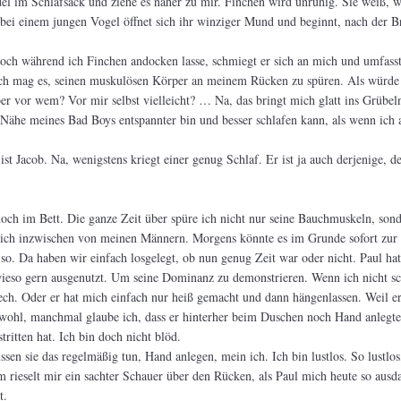
el im Schlafsack und ziehe es näher zu mir. Finchen wird unruhig. Sie weiß, w
bei einem jungen Vogel öffnet sich ihr winziger Mund und beginnt, nach der B
Noch während ich Finchen andocken lasse, schmiegt er sich an mich und umfass
 Ich mag es, seinen muskulösen Körper an meinem Rücken zu spüren. Als würde
r vor wem? Vor mir selbst vielleicht? … Na, das bringt mich glatt ins Grübel
 Nähe meines Bad Boys entspannter bin und besser schlafen kann, als wenn ich a
 ist Jacob. Na, wenigstens kriegt einer genug Schlaf. Er ist ja auch derjenige, d
och im Bett. Die ganze Zeit über spüre ich nicht nur seine Bauchmuskeln, son
 ich inzwischen von meinen Männern. Morgens könnte es im Grunde sofort zur
so. Da haben wir einfach losgelegt, ob nun genug Zeit war oder nicht. Paul hat
ieso gern ausgenutzt. Um seine Dominanz zu demonstrieren. Wenn ich nicht sc
ech. Oder er hat mich einfach nur heiß gemacht und dann hängenlassen. Weil er
wohl, manchmal glaube ich, dass er hinterher beim Duschen noch Hand anlegt
ritten hat. Ich bin doch nicht blöd.
üssen sie das regelmäßig tun, Hand anlegen, mein ich. Ich bin lustlos. So lustlos
 rieselt mir ein sachter Schauer über den Rücken, als Paul mich heute so ausd
t.