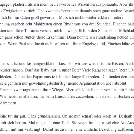
gegen plädiert, als ich mein neu erworbenes Wissen heraus posaunte. Aber ihr
ns Ewigkeiten zurück. Und zweitens herrschten damals noch ganz andere Ansich
 Ich bin im Osten groß geworden. Muss ich nichts weiter erklären, oder?
hnung ergeben acht Mahlzeiten einen Rhythmus von drei Stunden. Finchen hält
sten und diese Tatsache versetzt mich unweigerlich in den Status einer Milchku
n ganz schön runter, diese Erkenntnis. Dann könnte ich stundenlang heulen u
ken. Wenn Paul und Jacob nicht wären mit ihrer Engelsgeduld, Finchen hätte es
äter satt ist und fast eingeschlafen, kuscheln wir uns wieder in die Kissen. Auch
skutiert haben. Darf das Baby mit in unser Bett? Viele Ratgeber sagen ’nein‘. 
schieden. Die beiden Papas musste ich nicht lange überreden. Die fanden den ne
r eigentlich nur gewöhnungsbedürftig, meine Argumentation aber absolut
 Finchen zwar tagsüber in ihrer Wiege. Aber sobald sich einer von uns mit hinle
 Wir lieben es alle drei, ihr beim Einschlafen zuzusehen, uns davon anstecken z
zudämmern.
Nähe tut ihr gut. Ganz grundsätzlich. Ob sie nun schläft oder wach ist. Deshalb 
 mit sich herum. Mal mit, mal ohne Tuch. Sie sagen immer, es sei eine Art Aus
ließlich mit mir verbringt. Damit sie zu ihnen eine ähnliche Beziehung aufbauen