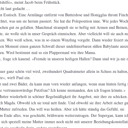
shilfe«, meint Jacob beim Frühstück.
cht laut gedacht …
en Esstisch. Eine Armlänge entfernt von Butterdose und Honigglas thront Finch
tet, was um sie herum passiert. Sie hat die Poleposition inne. Wie jedes Woc
ochen gut zu gefallen. Manchmal strampelt sie so heftig mit Armen und Beinen,
, sie wolle sich in unser Gespräch einmischen. Aber vielleicht will sie auch nu
n. Wer weiß schon, was in so einem Winzling vorgeht. Dann wieder fixiert si
en Moment einen ganzen Schwall dieser undefinierbaren süßen Babylaute ausz
en. Wird bestimmt mal so ein Plappermaul wie ihre Mama.
?«, frage ich kauend. »Fremde in unseren heiligen Hallen? Dann sind wir ja nie
r ganz schön viel wird, zweihundert Quadratmeter allein in Schuss zu halten
hr«, wirft Paul ein.
r und zwei Bäder, da kann man vorn wieder anfangen, wenn man hinten fertig i
e vertrauenswürdige Putzfrau? Ich kenne niemanden, den ich fragen könnte.«
utter wiederholt in schöner Regelmäßigkeit ihr Angebot, mir ihre zu schicken
ich Magda. Obwohl ich sie total nett finde. Und obwohl sie ihre Arbeit sicher g
Mutter zufrieden. Das will was heißen. Aber ich hätte ständig das Gefühl, sie
am Ende alles, was geschieht, brühwarm weiterzutragen. Der Supergau, kann ic
 sich speziell meine Mutter immer noch nicht mit unserer Beziehungskonstellat
t sie geschickt darin, andere auszufragen.