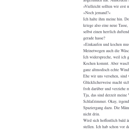
»Vielleicht sollten wir erst
»Noch jemand?«
Ich halte ihm meine hin. Doc
kriege also eine neue Tasse
selbst einen herrlich duften
gerade hasse?
»Einkaufen und kochen muss
Meinetwegen auch die Wäsc
Ich widerspreche, weil ich 
Kochen kommt. Aber waschen
ganz altmodisch echte Winde
Ehe wir uns versehen, sind 
Glücklicherweise macht sich
froh darüber und verziehe 
Tja, das sind derzeit mein
Schlafzimmer. Okay, irgend
Spaziergang dazu. Die Männe
nicht drin.
Wird sich hoffentlich bald ä
stellen. Ich hab schon vor 