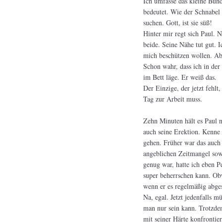
Ich umfasse das kleine Bünd
bedeutet. Wie der Schnabel 
suchen. Gott, ist sie süß!
Hinter mir regt sich Paul. 
beide. Seine Nähe tut gut.
mich beschützen wollen. Abe
Schon wahr, dass ich in der
im Bett läge. Er weiß das.
Der Einzige, der jetzt fehlt,
Tag zur Arbeit muss.
Zehn Minuten hält es Paul n
auch seine Erektion. Kenne
gehen. Früher war das auch 
angeblichen Zeitmangel sow
genug war, hatte ich eben P
super beherrschen kann. Ob
wenn er es regelmäßig abgest
Na, egal. Jetzt jedenfalls m
man nur sein kann. Trotzdem
mit seiner Härte konfrontier