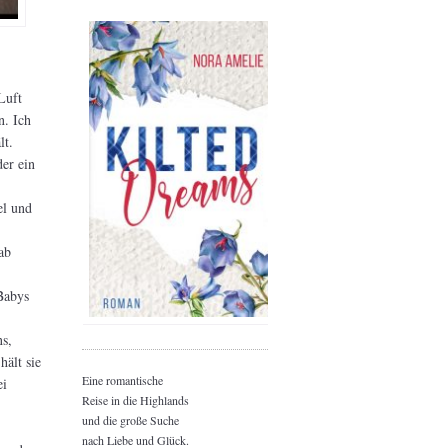
Luft
n. Ich
lt.
er ein
el und
ab
Babys
ns,
hält sie
Eine romantische
ei
Reise in die Highlands
und die große Suche
nach Liebe und Glück.