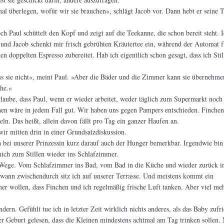
 mal überlegen, wofür wir sie brauchen«, schlägt Jacob vor. Dann hebt er seine T
h Paul schüttelt den Kopf und zeigt auf die Teekanne, die schon bereit steht. 
, und Jacob schenkt mir frisch gebrühten Kräutertee ein, während der Automat f
den doppelten Espresso zubereitet. Hab ich eigentlich schon gesagt, dass ich Stil
 sie nicht«, meint Paul. »Aber die Bäder und die Zimmer kann sie übernehme
he.«
glaube, dass Paul, wenn er wieder arbeitet, weder täglich zum Supermarkt noc
 wäre in jedem Fall gut. Wir haben uns gegen Pampers entschieden. Finchen 
ln. Das heißt, allein davon fällt pro Tag ein ganzer Haufen an.
wir mitten drin in einer Grundsatzdiskussion.
 bei unserer Prinzessin kurz darauf auch der Hunger bemerkbar. Irgendwie bin
mich zum Stillen wieder ins Schlafzimmer.
e Wege. Vom Schlafzimmer ins Bad, vom Bad in die Küche und wieder zurück i
wann zwischendurch sitz ich auf unserer Terrasse. Und meistens kommt ein
r wollen, dass Finchen und ich regelmäßig frische Luft tanken. Aber viel meh
ndern. Gefühlt tue ich in letzter Zeit wirklich nichts anderes, als das Baby zufr
der Geburt gelesen, dass die Kleinen mindestens achtmal am Tag trinken sollen.