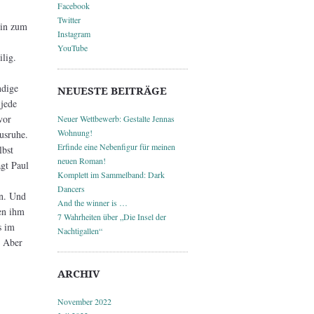
Facebook
Twitter
bin zum
Instagram
YouTube
lig.
ndige
NEUESTE BEITRÄGE
jede
vor
Neuer Wettbewerb: Gestalte Jennas
Wohnung!
usruhe.
Erfinde eine Nebenfigur für meinen
lbst
neuen Roman!
agt Paul
Komplett im Sammelband: Dark
Dancers
en. Und
And the winner is …
en ihm
7 Wahrheiten über „Die Insel der
s im
Nachtigallen“
. Aber
ARCHIV
November 2022