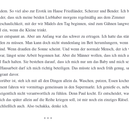
zdem. So viel also zur Erotik im Hause Friedländer, Scherzer und Bender. Ich 
der, dass sich meine beiden Liebhaber morgens regelmäßig aus dem Zimmer
Beschaulichkeit, mit der wir Mädels den Tag beginnen, sind zum Gähnen langwei
 ein, wenn die Kleine trinkt.
uper entspannt an. Aber am Anfang war das schwer zu ertragen. Ich hatte das stä
den zu müssen. Man kann doch nicht stundenlang im Bett herumlungern, wenn 
ind. Wenn draußen die Sonne scheint. Und wenn der normale Mensch, der ich 
 war, längst seine Arbeit begonnen hat. Aber die Männer wollen, dass ich mich a
l flach halten. Sie bestehen darauf, dass ich mich nur um das Baby und mich se
ausarbeit darf ich mich richtig beteiligen. Das müsste ich noch früh genug, s
graut davor.
orüber ist, steh ich mit all den Dingen allein da. Waschen, putzen, Essen koch
ment fahren wir vormittags gemeinsam in den Supermarkt. Ich genieße es, neb
eigentlich nicht verantwortlich zu fühlen. Denn Paul kocht. Er entscheidet, wa
h das später allein auf die Reihe kriegen soll, ist mir noch ein einziges Rätsel
chließlich auch. Also tschakka, denke ich.
* * *