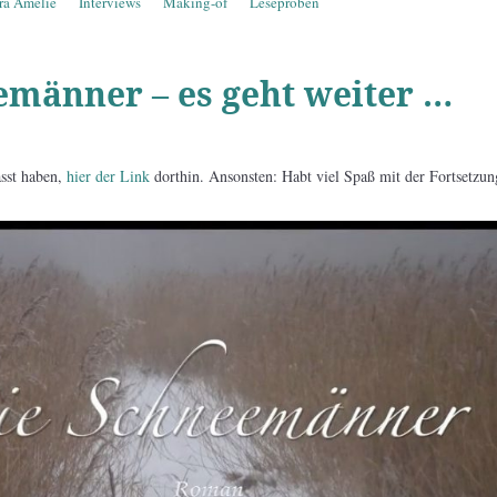
ra Amelie
Interviews
Making-of
Leseproben
emänner – es geht weiter …
asst haben,
hier der Link
dorthin. Ansonsten: Habt viel Spaß mit der Fortsetzung