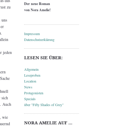
as das
Der neue Roman
rust zu
von Nora Amelie!
t uns
 er
n.
Impressum
llein
Datenschutzerklärung
er jeden
LESEN SIE ÜBER:
Allgemein
dern
Leseproben
 Sache
Location
News
hnell
Protagonisten
 sich
Specials
e. Auch
über "Fifty Shades of Grey"
, wie
NORA AMELIE AUF …
auernd