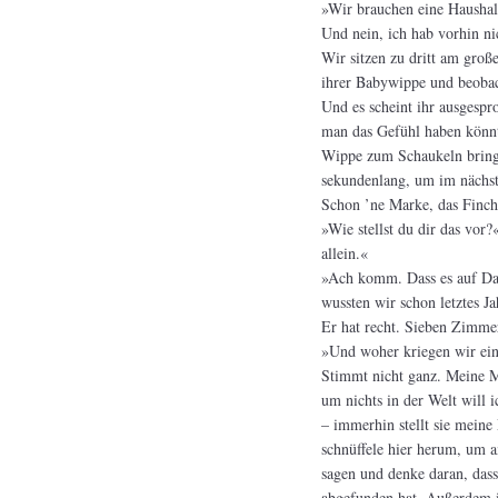
»Wir brauchen eine Haushalt
Und nein, ich hab vorhin ni
Wir sitzen zu dritt am groß
ihrer Babywippe und beobach
Und es scheint ihr ausgespr
man das Gefühl haben könnte
Wippe zum Schaukeln bringe
sekundenlang, um im nächst
Schon ’ne Marke, das Finch
»Wie stellst du dir das vor
allein.«
»Ach komm. Dass es auf Daue
wussten wir schon letztes Ja
Er hat recht. Sieben Zimme
»Und woher kriegen wir ein
Stimmt nicht ganz. Meine M
um nichts in der Welt will 
– immerhin stellt sie meine 
schnüffele hier herum, um 
sagen und denke daran, dass
abgefunden hat. Außerdem is