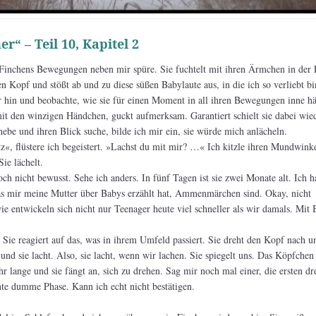
“ – Teil 10, Kapitel 2
h Finchens Bewegungen neben mir spüre. Sie fuchtelt mit ihren Ärmchen in der 
n Kopf und stößt ab und zu diese süßen Babylaute aus, in die ich so verliebt bi
r hin und beobachte, wie sie für einen Moment in all ihren Bewegungen inne hä
t den winzigen Händchen, guckt aufmerksam. Garantiert schielt sie dabei wied
hebe und ihren Blick suche, bilde ich mir ein, sie würde mich anlächeln.
«, flüstere ich begeistert. »Lachst du mit mir? …« Ich kitzle ihren Mundwink
Sie lächelt.
noch nicht bewusst. Sehe ich anders. In fünf Tagen ist sie zwei Monate alt. Ich h
 was mir meine Mutter über Babys erzählt hat, Ammenmärchen sind. Okay, nicht
ie entwickeln sich nicht nur Teenager heute viel schneller als wir damals. Mit 
 Sie reagiert auf das, was in ihrem Umfeld passiert. Sie dreht den Kopf nach u
nd sie lacht. Also, sie lacht, wenn wir lachen. Sie spiegelt uns. Das Köpfchen 
r lange und sie fängt an, sich zu drehen. Sag mir noch mal einer, die ersten dr
te dumme Phase. Kann ich echt nicht bestätigen.