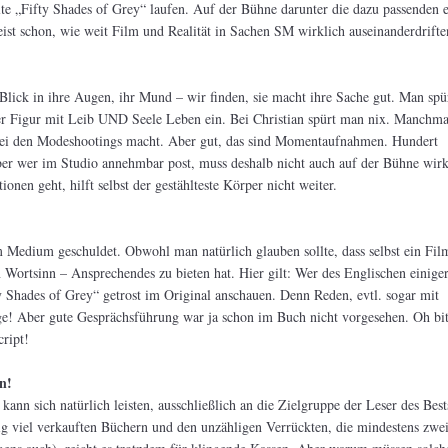
te „Fifty Shades of Grey“ laufen. Auf der Bühne darunter die dazu passenden 
st schon, wie weit Film und Realität in Sachen SM wirklich auseinanderdrifte
Blick in ihre Augen, ihr Mund – wir finden, sie macht ihre Sache gut. Man spür
rer Figur mit Leib UND Seele Leben ein. Bei Christian spürt man nix. Manchma
 bei den Modeshootings macht. Aber gut, das sind Momentaufnahmen. Hundert
ber wer im Studio annehmbar post, muss deshalb nicht auch auf der Bühne wirk
nen geht, hilft selbst der gestählteste Körper nicht weiter.
 Medium geschuldet. Obwohl man natürlich glauben sollte, dass selbst ein Fil
 Wortsinn – Ansprechendes zu bieten hat. Hier gilt: Wer des Englischen einig
ty Shades of Grey“ getrost im Original anschauen. Denn Reden, evtl. sogar mit
e! Aber gute Gesprächsführung war ja schon im Buch nicht vorgesehen. Oh bitt
cript!
n!
ann sich natürlich leisten, ausschließlich an die Zielgruppe der Leser des Bests
rtig viel verkauften Büchern und den unzähligen Verrückten, die mindestens zwe