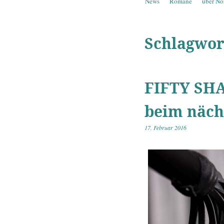
Springe zum Inhalt
News
Romane
über No
Menü
Schlagwor
FIFTY SHA
beim nächs
17. Februar 2016