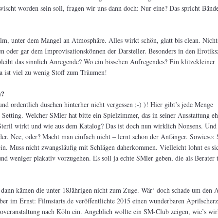
scht worden sein soll, fragen wir uns dann doch: Nur eine? Das spricht Bände
ilm, unter dem Mangel an Atmosphäre. Alles wirkt schön, glatt bis clean. Nicht
en oder gar dem Improvisationskönnen der Darsteller. Besonders in den Erotik
bleibt das sinnlich Anregende? Wo ein bisschen Aufregendes? Ein klitzekleiner
 ist viel zu wenig Stoff zum Träumen!
h?
(und ordentlich duschen hinterher nicht vergessen ;-) )! Hier gibt’s jede Menge
etting. Welcher SMler hat bitte ein Spielzimmer, das in seiner Ausstattung eh
Steril wirkt und wie aus dem Katalog? Das ist doch nun wirklich Nonsens. Und
er. Nee, oder? Macht man einfach nicht – lernt schon der Anfänger. Sowieso:
in. Muss nicht zwangsläufig mit Schlägen daherkommen. Vielleicht lohnt es si
 und weniger plakativ vorzugehen. Es soll ja echte SMler geben, die als Berater 
n dann kämen die unter 18Jährigen nicht zum Zuge. Wär‘ doch schade um den A
er im Ernst: Filmstarts.de veröffentlichte 2015 einen wunderbaren Aprilscher
overanstaltung nach Köln ein. Angeblich wollte ein SM-Club zeigen, wie’s wir