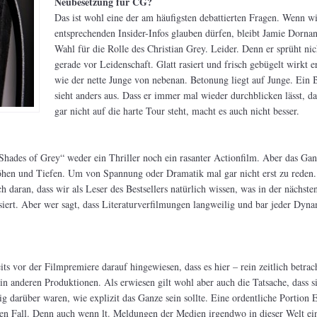
Neubesetzung für CG?
Das ist wohl eine der am häufigsten debattierten Fragen. Wenn wi
entsprechenden Insider-Infos glauben dürfen, bleibt Jamie Dornan
Wahl für die Rolle des Christian Grey. Leider. Denn er sprüht nic
gerade vor Leidenschaft. Glatt rasiert und frisch gebügelt wirkt e
wie der nette Junge von nebenan. Betonung liegt auf Junge. Ein
sieht anders aus. Dass er immer mal wieder durchblicken lässt, da
gar nicht auf die harte Tour steht, macht es auch nicht besser.
ty Shades of Grey“ weder ein Thriller noch ein rasanter Actionfilm. Aber das Ga
Höhen und Tiefen. Um von Spannung oder Dramatik mal gar nicht erst zu reden.
ach daran, dass wir als Leser des Bestsellers natürlich wissen, was in der nächste
siert. Aber wer sagt, dass Literaturverfilmungen langweilig und bar jeder Dyn
ts vor der Filmpremiere darauf hingewiesen, dass es hier – rein zeitlich betrac
 in anderen Produktionen. Als erwiesen gilt wohl aber auch die Tatsache, dass s
g darüber waren, wie explizit das Ganze sein sollte. Eine ordentliche Portion 
eden Fall. Denn auch wenn lt. Meldungen der Medien irgendwo in dieser Welt ei