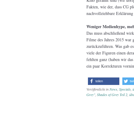
Kino gerannt sind (wir übri
Fakten, wie der, dass CG pl
nachvollziehbare Erklärung
Weniger Medienhype, mehr
Das muss abschließend wirk
Filme des Jahres 2015 war 
zurückzuführen. Was gab es 
viele der Figuren einen der
fehlten ganz (haben wir das 
ein paar Korrekturen vorni
teilen
twi
Veröffentlicht in
News
,
Specials
,
ü
Grey"
,
Shades of Grey Teil 2
,
übe
Artikel-Na