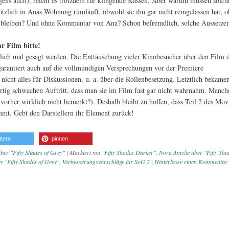
gens auch), reicht es trotzdem für klingende Kassen. Aber warum müssen solch
ötzlich in Anas Wohnung rumläuft, obwohl sie ihn gar nicht reingelassen hat, 
 bleiben? Und ohne Kommentar von Ana? Schon befremdlich, solche Aussetzer
 Film bitte!
lich mal gesagt werden. Die Enttäuschung vieler Kinobesucher über den Film 
garantiert auch auf die vollmundigen Versprechungen vor der Premiere
nicht alles für Diskussionen, u. a. über die Rollenbesetzung. Letztlich bekame
artig schwachen Auftritt, dass man sie im Film fast gar nicht wahrnahm. Manch
vorher wirklich nicht bemerkt?). Deshalb bleibt zu hoffen, dass Teil 2 des Movi
mmt. Gebt den Darstellern ihr Element zurück!
ttern
pinnen
ber "Fifty Shades of Grey"
|
Markiert mit
"Fifty Shades Darker"
,
Nora Amelie über "Fifty Sha
r "Fifty Shades of Grey"
,
Verbesserungsvorschläge für SoG 2
|
Hinterlasse einen Kommentar
vigation