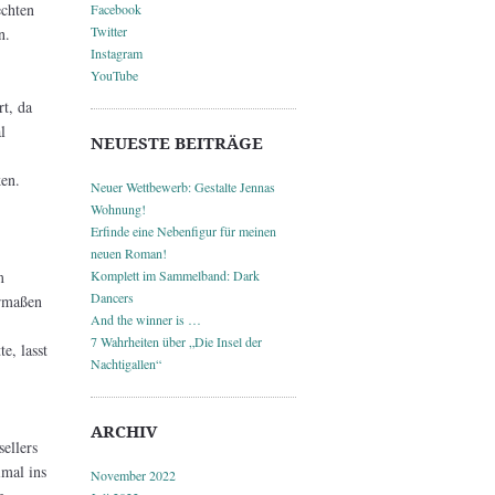
echten
Facebook
Twitter
n.
Instagram
YouTube
t, da
l
NEUESTE BEITRÄGE
en.
Neuer Wettbewerb: Gestalte Jennas
Wohnung!
Erfinde eine Nebenfigur für meinen
neuen Roman!
m
Komplett im Sammelband: Dark
Dancers
ermaßen
And the winner is …
7 Wahrheiten über „Die Insel der
e, lasst
Nachtigallen“
ARCHIV
ellers
imal ins
November 2022