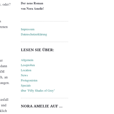
Der neue Roman
, oder?
von Nora Amelie!
s
szenen
Impressum
Datenschutzerklärung
LESEN SIE ÜBER:
er
Allgemein
Leseproben
 dann
Location
 SM
News
ch, an
Protagonisten
taugen.
Specials
über "Fifty Shades of Grey"
usfall
z und
NORA AMELIE AUF …
klich