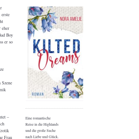
r
 erste
ht
r eher
 Bad Boy
ss er so
nze
n Szene
amik
htet –
Eine romantische
ich
Reise in die Highlands
Erotik
und die große Suche
nach Liebe und Glück.
ne Frau