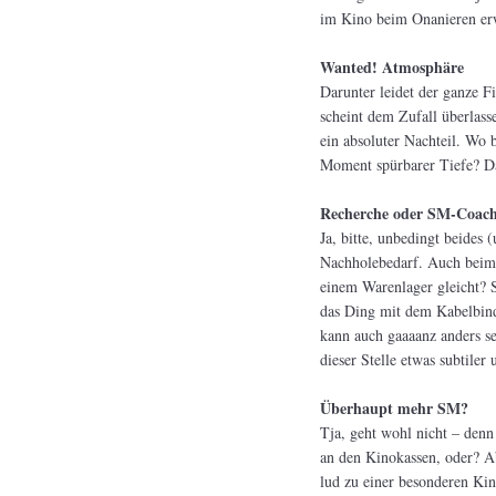
im Kino beim Onanieren erwi
Wanted! Atmosphäre
Darunter leidet der ganze F
scheint dem Zufall überlass
ein absoluter Nachteil. Wo 
Moment spürbarer Tiefe? Da
Recherche oder SM-Coac
Ja, bitte, unbedingt beides 
Nachholebedarf. Auch beim S
einem Warenlager gleicht? 
das Ding mit dem Kabelbind
kann auch gaaaanz anders se
dieser Stelle etwas subtiler
Überhaupt mehr SM?
Tja, geht wohl nicht – den
an den Kinokassen, oder? Ab
lud zu einer besonderen Kin