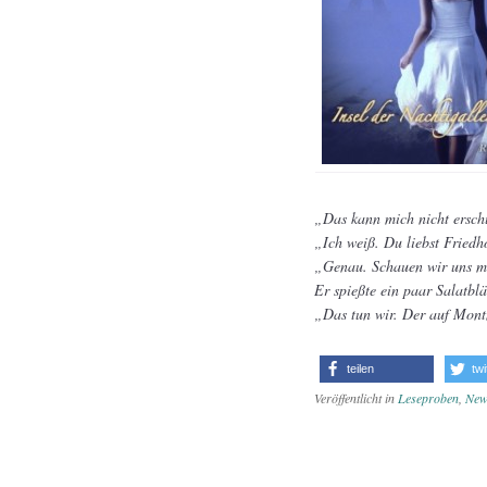
„Das kann mich nicht erschü
„Ich weiß. Du liebst Friedh
„Genau. Schauen wir uns m
Er spießte ein paar Salatblä
„Das tun wir. Der auf Mont
teilen
twi
Veröffentlicht in
Leseproben
,
New
Artikel-Na