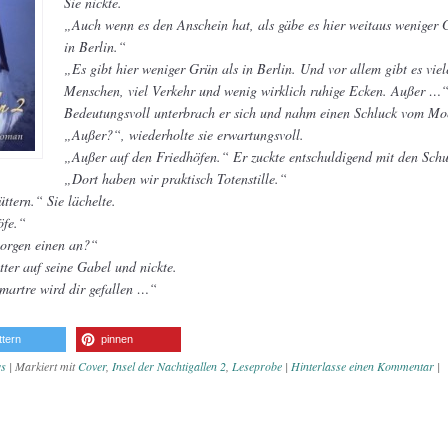
Sie nickte.
„Auch wenn es den Anschein hat, als gäbe es hier weitaus weniger 
in Berlin.“
„Es gibt hier weniger Grün als in Berlin. Und vor allem gibt es viel
Menschen, viel Verkehr und wenig wirklich ruhige Ecken. Außer …
Bedeutungsvoll unterbrach er sich und nahm einen Schluck vom Mo
„Außer?“, wiederholte sie erwartungsvoll.
„Außer auf den Friedhöfen.“ Er zuckte entschuldigend mit den Schu
„Dort haben wir praktisch Totenstille.“
ttern.“ Sie lächelte.
öfe.“
orgen einen an?“
tter auf seine Gabel und nickte.
martre wird dir gefallen …“
ttern
pinnen
s
|
Markiert mit
Cover
,
Insel der Nachtigallen 2
,
Leseprobe
|
Hinterlasse einen Kommentar
|
vigation