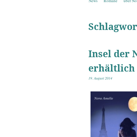
Springe zum Inhalt
News
Romane
über No
Menü
Schlagwor
Insel der 
erhältlich
19. August 2014