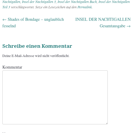
Nachtigallen
,
Insel der Nachtigallen 3
,
Insel der Nachtigallen Buch
,
Insel der Nachtigallen
Teil 3
verschlagwortet. Setze ein Lesezeichen auf den
Permalink
.
←
Shades of Bondage – unglaublich
INSEL DER NACHTIGALLEN
Artikel-Navigation
fesselnd
Gesamtausgabe
→
Schreibe einen Kommentar
Deine E-Mail-Adresse wird nicht veröffentlicht.
Kommentar