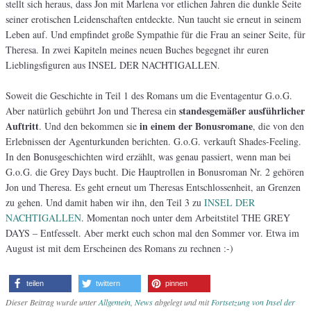
stellt sich heraus, dass Jon mit Marlena vor etlichen Jahren die dunkle Seite
seiner erotischen Leidenschaften entdeckte. Nun taucht sie erneut in seinem
Leben auf. Und empfindet große Sympathie für die Frau an seiner Seite, für
Theresa. In zwei Kapiteln meines neuen Buches begegnet ihr euren
Lieblingsfiguren aus INSEL DER NACHTIGALLEN.
Soweit die Geschichte in Teil 1 des Romans um die Eventagentur G.o.G.
standesgemäßer ausführlicher
Aber natürlich gebührt Jon und Theresa ein
Auftritt
in einem der Bonusromane
. Und den bekommen sie
, die von den
Erlebnissen der Agenturkunden berichten. G.o.G. verkauft Shades-Feeling.
In den Bonusgeschichten wird erzählt, was genau passiert, wenn man bei
G.o.G. die Grey Days bucht. Die Hauptrollen in Bonusroman Nr. 2 gehören
Jon und Theresa. Es geht erneut um Theresas Entschlossenheit, an Grenzen
zu gehen. Und damit haben wir ihn, den Teil 3 zu
INSEL DER
NACHTIGALLEN
. Momentan noch unter dem Arbeitstitel THE GREY
DAYS – Entfesselt. Aber merkt euch schon mal den Sommer vor. Etwa im
August ist mit dem Erscheinen des Romans zu rechnen :-)
teilen
twittern
pinnen
Dieser Beitrag wurde unter
Allgemein
,
News
abgelegt und mit
Fortsetzung von Insel der