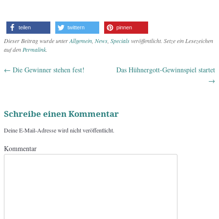
teilen
twittern
pinnen
Dieser Beitrag wurde unter
Allgemein
,
News
,
Specials
veröffentlicht. Setze ein Lesezeichen
auf den
Permalink
.
←
Die Gewinner stehen fest!
Das Hühnergott-Gewinnspiel startet
Artikel-Navigation
→
Schreibe einen Kommentar
Deine E-Mail-Adresse wird nicht veröffentlicht.
Kommentar